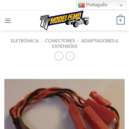
Skip
Português
to
content
0
ELETRÓNICA
/
CONECTORES
/
ADAPTADORES &
EXTENSÕES