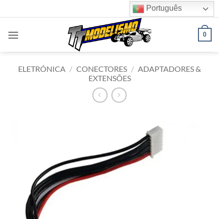
Skip
Português
to
content
0
ELETRÓNICA
/
CONECTORES
/
ADAPTADORES &
EXTENSÕES