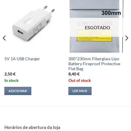
ESGOTADO
300*230mm Fiberglass Lipo
5V 1A USB Charger
Battery Fireproof Protective
Flat Bag
2,50
€
8,40
€
In stock
Out of stock
ADICIONAR
LER MAIS
Horários de abertura da loja