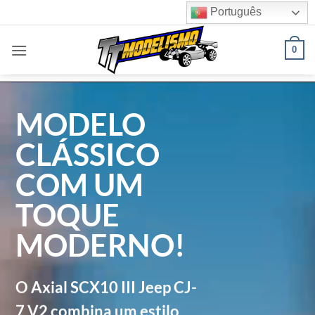
Skip
Português
to
content
0
MODELO
CLÁSSICO
COM UM
TOQUE
MODERNO!
O Axial SCX10 III Jeep CJ-
7 V2 combina um estilo