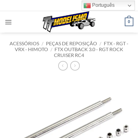
Skip
Português
to
content
0
ACESSÓRIOS
/
PEÇAS DE REPOSIÇÃO
/
FTX - RGT -
VRX - HIMOTO
/
FTX OUTBACK 3.0 - RGT ROCK
CRUISER RC4