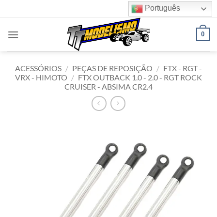
Skip
Português
to
content
0
ACESSÓRIOS
/
PEÇAS DE REPOSIÇÃO
/
FTX - RGT -
VRX - HIMOTO
/
FTX OUTBACK 1.0 - 2.0 - RGT ROCK
CRUISER - ABSIMA CR2.4