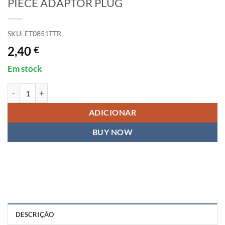
PIECE ADAPTOR PLUG
SKU:
ET0851TTR
2,40
€
Em stock
Quantidade de ETRONIX TAMIYA TO TRAXXAS ONE-PIECE ADAPT
ADICIONAR
BUY NOW
DESCRIÇÃO