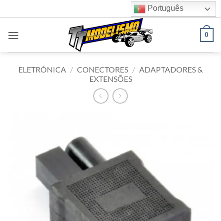
Skip
Português
to
content
0
ELETRÓNICA
/
CONECTORES
/
ADAPTADORES &
EXTENSÕES