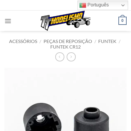
Skip
Português
to
content
0
ACESSÓRIOS
/
PEÇAS DE REPOSIÇÃO
/
FUNTEK
/
FUNTEK CR12