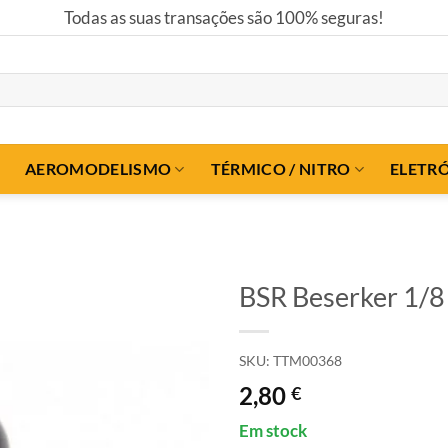
Todas as suas transações são 100% seguras!
AEROMODELISMO
TÉRMICO / NITRO
ELETR
BSR Beserker 1/8 
SKU:
TTM00368
2,80
€
Em stock