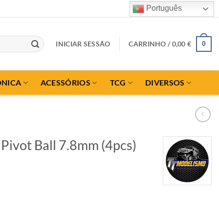
Português
INICIAR SESSÃO
CARRINHO /
0,00
€
0
ÓNICA
ACESSÓRIOS
TCG
DIVERSOS
Pivot Ball 7.8mm (4pcs)