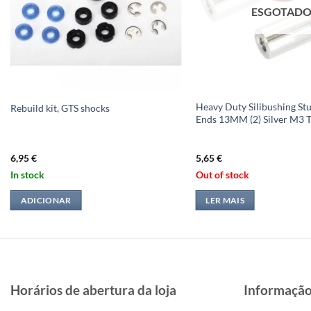
ESGOTAD
Heavy Duty Silibushing Stu
Rebuild kit, GTS shocks
Ends 13MM (2) Silver M3 
6,95
€
5,65
€
In stock
Out of stock
ADICIONAR
LER MAIS
Horários de abertura da loja
Informaçã