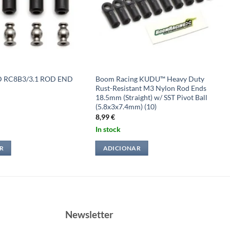
 RC8B3/3.1 ROD END
Boom Racing KUDU™ Heavy Duty
Rust-Resistant M3 Nylon Rod Ends
18.5mm (Straight) w/ SST Pivot Ball
(5.8x3x7.4mm) (10)
8,99
€
In stock
R
ADICIONAR
Newsletter