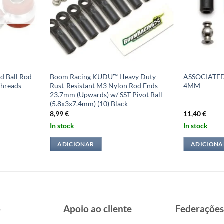
O
d Ball Rod
Boom Racing KUDU™ Heavy Duty
ASSOCIATED
Threads
Rust-Resistant M3 Nylon Rod Ends
4MM
23.7mm (Upwards) w/ SST Pivot Ball
(5.8x3x7.4mm) (10) Black
8,99
€
11,40
€
In stock
In stock
ADICIONAR
ADICIONA
o
Apoio ao cliente
Federações