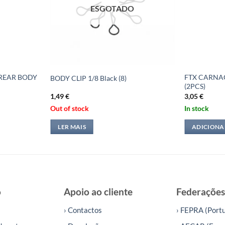
ESGOTADO
REAR BODY
FTX CARNA
BODY CLIP 1/8 Black (8)
(2PCS)
1,49
€
3,05
€
Out of stock
In stock
LER MAIS
ADICIONA
o
Apoio ao cliente
Federações
› Contactos
› FEPRA (Portu