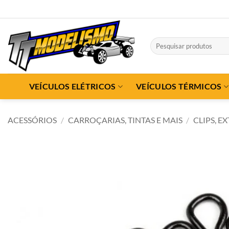
Skip
to
content
Pesquisar
por:
VEÍCULOS ELÉTRICOS
VEÍCULOS TÉRMICOS
ACESSÓRIOS
/
CARROÇARIAS, TINTAS E MAIS
/
CLIPS, E