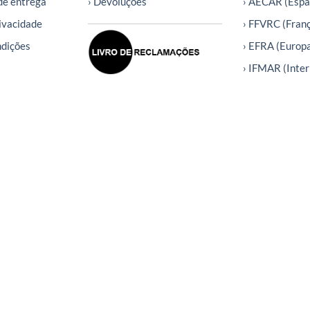
de entrega
› Devoluções
› AECAR (Espa
rivacidade
› FFVRC (Fran
ndições
› EFRA (Europ
› IFMAR (Inter