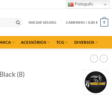
Português
INICIAR SESSÃO
CARRINHO /
0,00
€
0
ÓNICA
ACESSÓRIOS
TCG
DIVERSOS
lack (8)