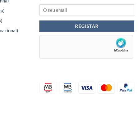
nha)
ça)
a)
nacional)