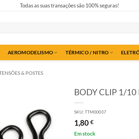
Todas as suas transações são 100% seguras!
AEROMODELISMO
TÉRMICO / NITRO
ELETR
XTENSÕES & POSTES
BODY CLIP 1/10 B
SKU:
TTM00037
1,80
€
Em stock