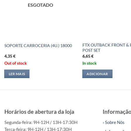
ESGOTADO
FTX OUTBACK FRONT & 
SOPORTE CARROCERIA (4U.) 18000
POST SET
4,35
€
6,65
€
Out of stock
In stock
LER MAIS
ADICIONAR
Horários de abertura da loja
Informaçã
Segunda-feira: 9H-12H / 13H-17:30H
› Sobre Nós
Terça-feira: 9H-12H / 13H-17:30H