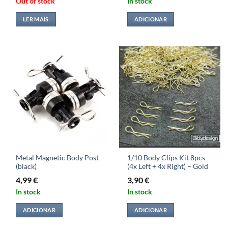
Out of stock
In stock
LER MAIS
ADICIONAR
Metal Magnetic Body Post
1/10 Body Clips Kit 8pcs
(black)
(4x Left + 4x Right) – Gold
4,99
€
3,90
€
In stock
In stock
ADICIONAR
ADICIONAR