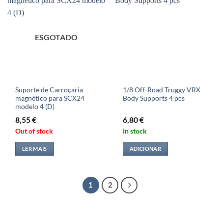
ESGOTADO
Suporte de Carroçaria
1/8 Off-Road Truggy VRX
magnético para SCX24
Body Supports 4 pcs
modelo 4 (D)
8,55
€
6,80
€
Out of stock
In stock
LER MAIS
ADICIONAR
1
2