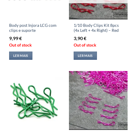
Body post Injora LCG com
1/10 Body Clips Kit 8pcs
clips e suporte
(4x Left + 4x Right) – Red
9,99
€
3,90
€
Out of stock
Out of stock
LER MAIS
LER MAIS