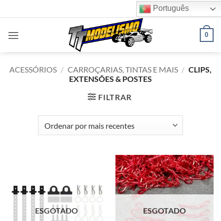
Skip
Português
to
content
0
ACESSÓRIOS
/
CARROÇARIAS, TINTAS E MAIS
/
CLIPS,
EXTENSÕES & POSTES
FILTRAR
ESGOTADO
ESGOTADO