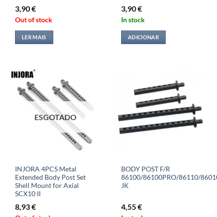
3,90
€
3,90
€
Out of stock
In stock
LER MAIS
ADICIONAR
ESGOTADO
INJORA 4PCS Metal
BODY POST F/R
Extended Body Post Set
86100/86100PRO/86110/8601
Shell Mount for Axial
JK
SCX10 II
8,93
€
4,55
€