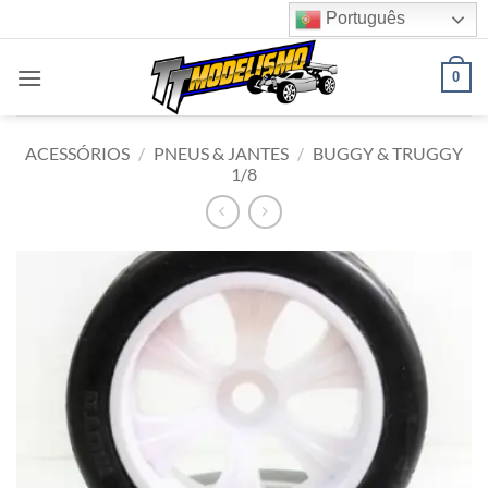
Skip
Português
to
content
0
ACESSÓRIOS
/
PNEUS & JANTES
/
BUGGY & TRUGGY
1/8