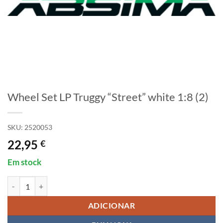
Wheel Set LP Truggy “Street” white 1:8 (2)
SKU:
2520053
22,95
€
Em stock
Quantidade de Wheel Set LP Truggy "Street" white 1:8 (2)
ADICIONAR