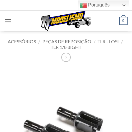
Skip
Português
to
content
0
ACESSÓRIOS
/
PEÇAS DE REPOSIÇÃO
/
TLR - LOSI
/
TLR 1/8 8IGHT