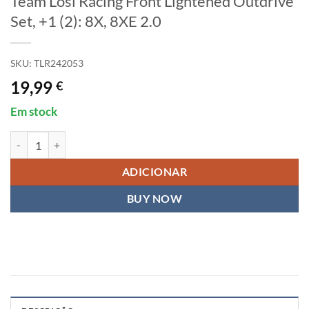
Team Losi Racing Front Lightened Outdrive
Set, +1 (2): 8X, 8XE 2.0
SKU:
TLR242053
19,99
€
Em stock
Quantidade de Team Losi Racing Front Lightened Outdrive Set, +1 (2):
ADICIONAR
BUY NOW