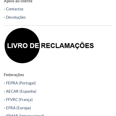
Apoio ao cliente
› Contactos
› Devoluções
Federações
› FEPRA (Portugal)
› AECAR (Espanha)
› FFVRC (França)
› EFRA (Europa)
› IFMAR (Internacional)