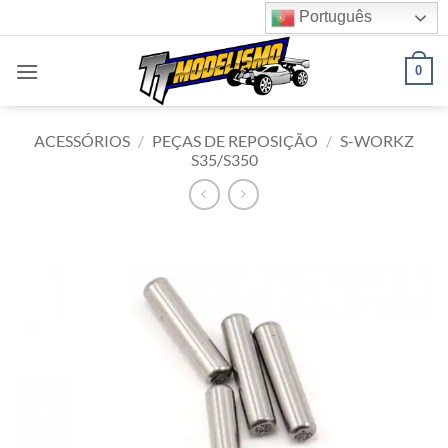
Skip
Português
to
content
0
ACESSÓRIOS
/
PEÇAS DE REPOSIÇÃO
/
S-WORKZ
S35/S350