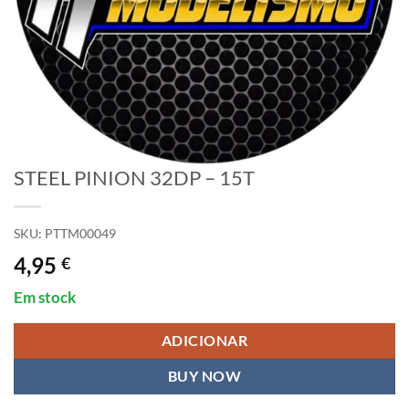
STEEL PINION 32DP – 15T
SKU:
PTTM00049
4,95
€
Em stock
ADICIONAR
BUY NOW