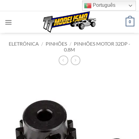
Skip
Português
to
content
0
ELETRÓNICA
/
PINHÕES
/
PINHÕES MOTOR 32DP -
0.8M