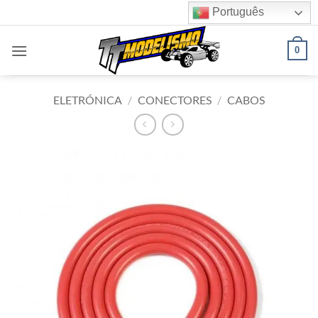
Skip
Português
to
content
0
ELETRÓNICA
/
CONECTORES
/
CABOS