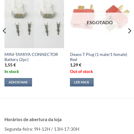
ESGOTADO
MINI-TAMIYA CONNECTOR
Deans T Plug (1 male/1 female)
Battery (2pc)
Red
1,55
€
1,29
€
In stock
Out of stock
ADICIONAR
LER MAIS
Horários de abertura da loja
Segunda-feira: 9H-12H / 13H-17:30H