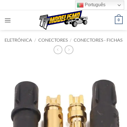
Skip
Português
to
content
0
ELETRÓNICA
/
CONECTORES
/
CONECTORES - FICHAS