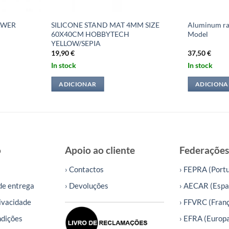
AWER
SILICONE STAND MAT 4MM SIZE
Aluminum rad
60X40CM HOBBYTECH
Model
YELLOW/SEPIA
19,90
€
37,50
€
In stock
In stock
ADICIONAR
ADICIONA
o
Apoio ao cliente
Federações
› Contactos
› FEPRA (Portu
de entrega
› Devoluções
› AECAR (Espa
rivacidade
› FFVRC (Fran
ndições
› EFRA (Europ