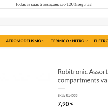
Todas as suas transações são 100% seguras!
AEROMODELISMO
TÉRMICO / NITRO
ELETR
Robitronic Assor
compartments va
SKU:
R14033
7,90
€