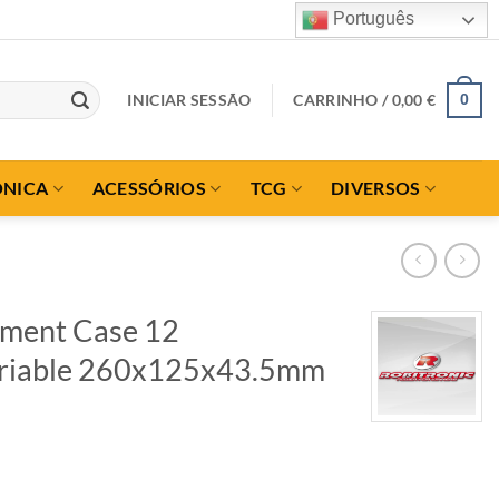
Português
INICIAR SESSÃO
CARRINHO /
0,00
€
0
ÓNICA
ACESSÓRIOS
TCG
DIVERSOS
tment Case 12
riable 260x125x43.5mm