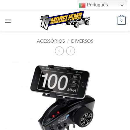
Skip
Português
to
content
0
ACESSÓRIOS
/
DIVERSOS