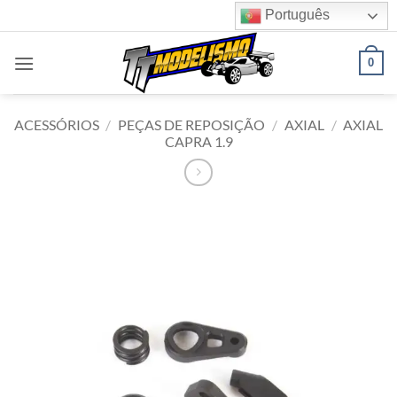
Skip
Português
to
content
0
ACESSÓRIOS
/
PEÇAS DE REPOSIÇÃO
/
AXIAL
/
AXIAL
CAPRA 1.9