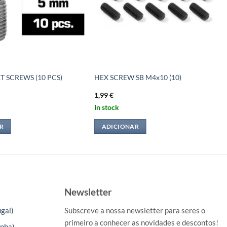
 SCREWS (10 PCS)
HEX SCREW SB M4x10 (10)
1,99
€
In stock
R
ADICIONAR
Newsletter
gal)
Subscreve a nossa newsletter para seres o
primeiro a conhecer as novidades e descontos!
nha)