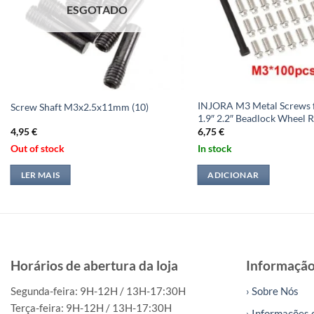
ESGOTADO
INJORA M3 Metal Screws 
Screw Shaft M3x2.5x11mm (10)
1.9″ 2.2″ Beadlock Wheel 
4,95
€
6,75
€
Out of stock
In stock
LER MAIS
ADICIONAR
Horários de abertura da loja
Informaçã
Segunda-feira: 9H-12H / 13H-17:30H
› Sobre Nós
Terça-feira: 9H-12H / 13H-17:30H
› Informações 