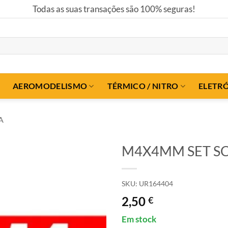
Todas as suas transações são 100% seguras!
AEROMODELISMO
TÉRMICO / NITRO
ELETR
A
M4X4MM SET SC
SKU:
UR164404
2,50
€
Em stock