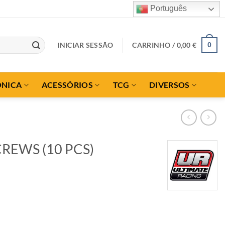
Português
INICIAR SESSÃO
CARRINHO /
0,00
€
0
ÓNICA
ACESSÓRIOS
TCG
DIVERSOS
REWS (10 PCS)