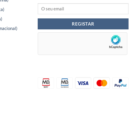
ça)
a)
nacional)