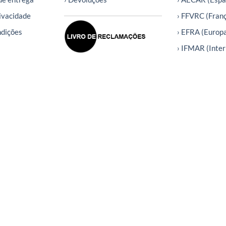
rivacidade
› FFVRC (Fran
ndições
› EFRA (Europ
› IFMAR (Inter