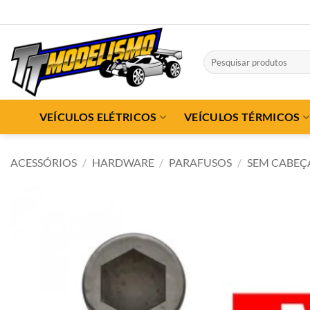
Skip
to
content
Pesquisar
por:
VEÍCULOS ELÉTRICOS
VEÍCULOS TÉRMICOS
ACESSÓRIOS
/
HARDWARE
/
PARAFUSOS
/
SEM CABEÇ