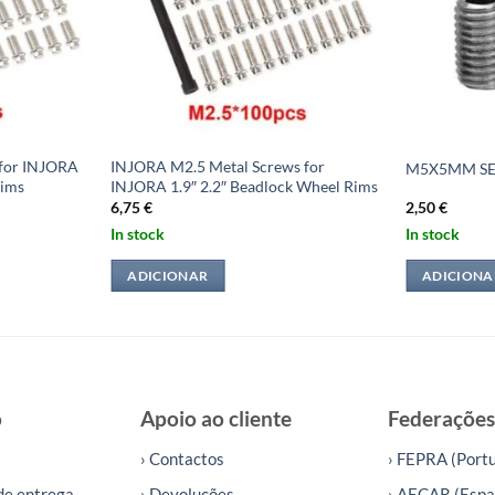
for INJORA
INJORA M2.5 Metal Screws for
M5X5MM SET
Rims
INJORA 1.9″ 2.2″ Beadlock Wheel Rims
6,75
€
2,50
€
In stock
In stock
ADICIONAR
ADICIONA
o
Apoio ao cliente
Federações
› Contactos
› FEPRA (Portu
de entrega
› Devoluções
› AECAR (Espa