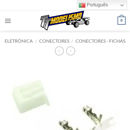
Skip
Português
to
content
0
ELETRÓNICA
/
CONECTORES
/
CONECTORES - FICHAS