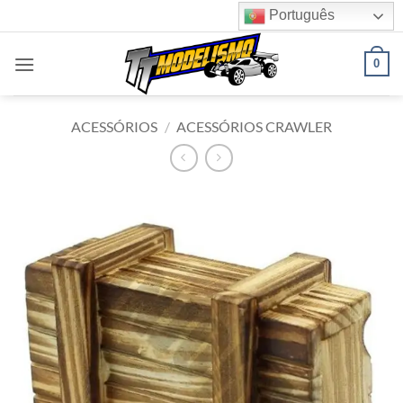
Skip
Português
to
content
0
ACESSÓRIOS
/
ACESSÓRIOS CRAWLER