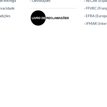
de entrega
› Devoluções
› AECAR (Espa
rivacidade
› FFVRC (Fran
ndições
› EFRA (Europ
› IFMAR (Inter