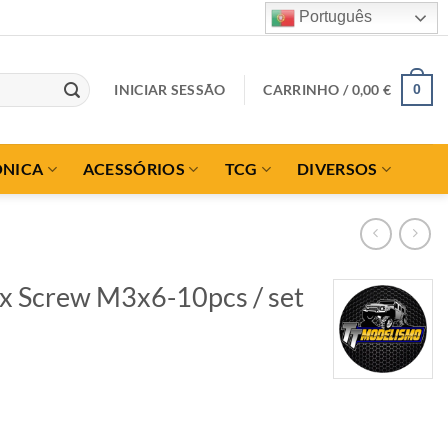
Português
INICIAR SESSÃO
CARRINHO /
0,00
€
0
ÓNICA
ACESSÓRIOS
TCG
DIVERSOS
ex Screw M3x6-10pcs / set