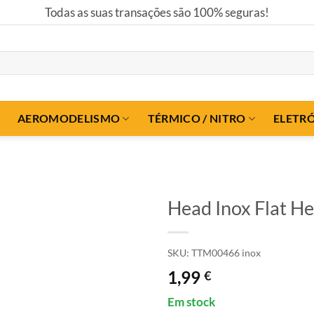
Todas as suas transações são 100% seguras!
AEROMODELISMO
TÉRMICO / NITRO
ELETR
Head Inox Flat H
SKU:
TTM00466 inox
1,99
€
Em stock