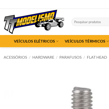
Skip
to
content
Pesquisar
por:
VEÍCULOS ELÉTRICOS
VEÍCULOS TÉRMICOS
ACESSÓRIOS
/
HARDWARE
/
PARAFUSOS
/
FLAT HEAD