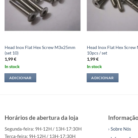
Head Inox Flat Hex Screw M3x25mm
Head Inox Flat Hex Scre
(set 10)
10pcs / set
1,99
€
1,99
€
In stock
In stock
ADICIONAR
ADICIONAR
Horários de abertura da loja
Informaçã
Segunda-feira: 9H-12H / 13H-17:30H
› Sobre Nós
Terça-feira: 9H-12H / 13H-17:30H