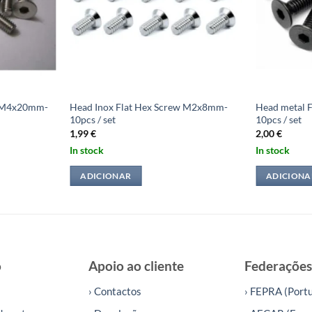
w M4x20mm-
Head Inox Flat Hex Screw M2x8mm-
Head metal 
10pcs / set
10pcs / set
1,99
€
2,00
€
In stock
In stock
ADICIONAR
ADICIONA
o
Apoio ao cliente
Federações
› Contactos
› FEPRA (Portu