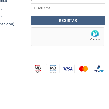
nha)
ça)
a)
nacional)