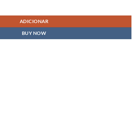
x Screw M3x6-10pcs / set
ADICIONAR
BUY NOW