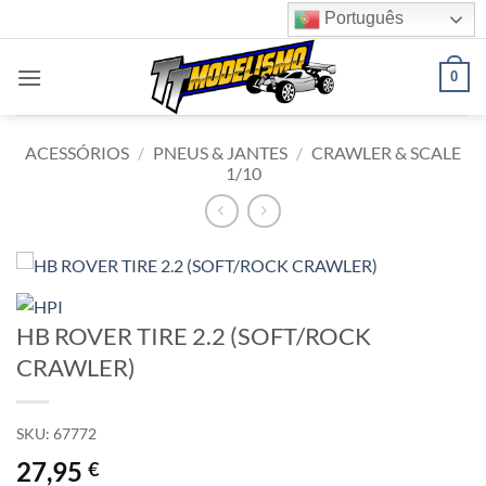
Skip
Português
to
content
0
ACESSÓRIOS
/
PNEUS & JANTES
/
CRAWLER & SCALE
1/10
HB ROVER TIRE 2.2 (SOFT/ROCK
CRAWLER)
SKU:
67772
27,95
€