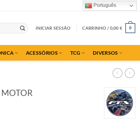
Português
INICIAR SESSÃO
CARRINHO /
0,00
€
0
ÓNICA
ACESSÓRIOS
TCG
DIVERSOS
0 MOTOR