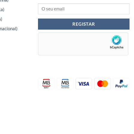
ça)
a)
nacional)