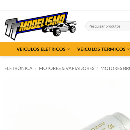
Skip
to
content
Pesquisar
por:
VEÍCULOS ELÉTRICOS
VEÍCULOS TÉRMICOS
ELETRÓNICA
/
MOTORES & VARIADORES
/
MOTORES BR