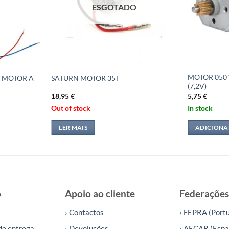
ESGOTADO
MOTOR 050 
 MOTOR A
SATURN MOTOR 35T
(7,2V)
18,95
€
5,75
€
Out of stock
In stock
LER MAIS
ADICIONA
o
Apoio ao cliente
Federações
› Contactos
› FEPRA (Portu
de entrega
› Devoluções
› AECAR (Espa