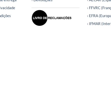
rivacidade
› FFVRC (Fran
ndições
› EFRA (Europ
› IFMAR (Inter