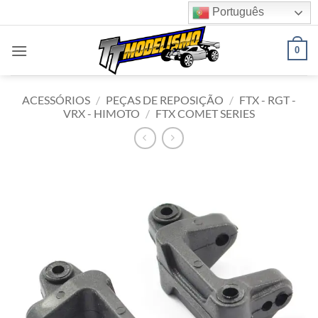
Skip
Português
to
content
0
ACESSÓRIOS
/
PEÇAS DE REPOSIÇÃO
/
FTX - RGT -
VRX - HIMOTO
/
FTX COMET SERIES