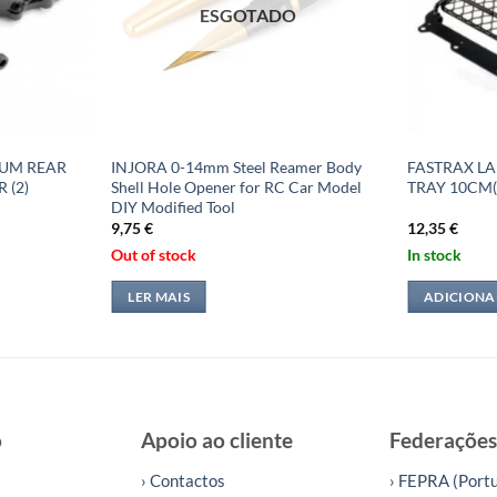
ESGOTADO
IUM REAR
INJORA 0-14mm Steel Reamer Body
FASTRAX L
 (2)
Shell Hole Opener for RC Car Model
TRAY 10CM
DIY Modified Tool
9,75
€
12,35
€
Out of stock
In stock
LER MAIS
ADICIONA
o
Apoio ao cliente
Federações
› Contactos
› FEPRA (Portu