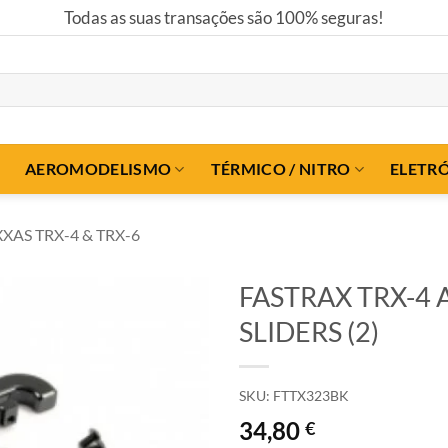
Todas as suas transações são 100% seguras!
AEROMODELISMO
TÉRMICO / NITRO
ELETR
XAS TRX-4 & TRX-6
FASTRAX TRX-4
SLIDERS (2)
SKU:
FTTX323BK
34,80
€