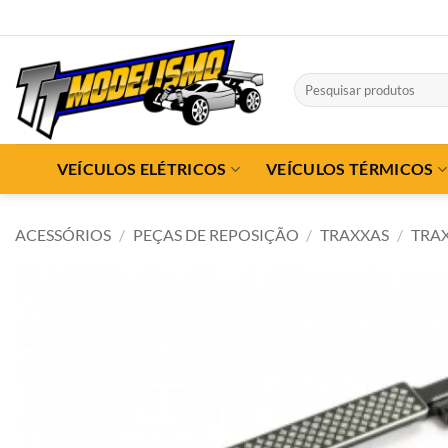
Skip
to
content
Pesquisar
por:
VEÍCULOS ELÉTRICOS
VEÍCULOS TÉRMICOS
ACESSÓRIOS
/
PEÇAS DE REPOSIÇÃO
/
TRAXXAS
/
TRAX