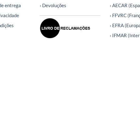
de entrega
› Devoluções
› AECAR (Espa
rivacidade
› FFVRC (Fran
ndições
› EFRA (Europ
› IFMAR (Inter