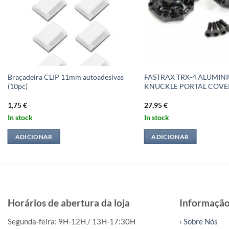
Braçadeira CLIP 11mm autoadesivas
FASTRAX TRX-4 ALUMIN
(10pc)
KNUCKLE PORTAL COVER
1,75
€
27,95
€
In stock
In stock
ADICIONAR
ADICIONAR
Horários de abertura da loja
Informaçã
Segunda-feira: 9H-12H / 13H-17:30H
› Sobre Nós