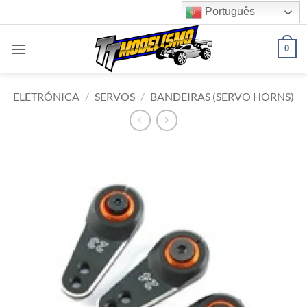
Skip
Português
to
content
0
ELETRÓNICA
/
SERVOS
/
BANDEIRAS (SERVO HORNS)