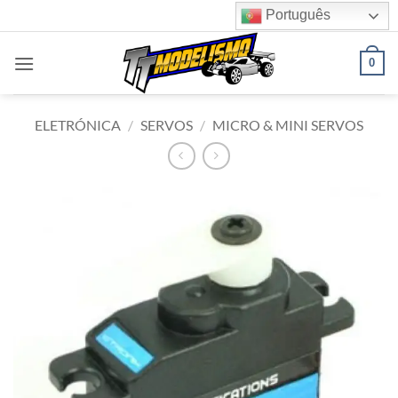
Skip
Português
to
content
0
ELETRÓNICA
/
SERVOS
/
MICRO & MINI SERVOS