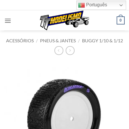
Skip
Português
to
content
0
ACESSÓRIOS
/
PNEUS & JANTES
/
BUGGY 1/10 & 1/12