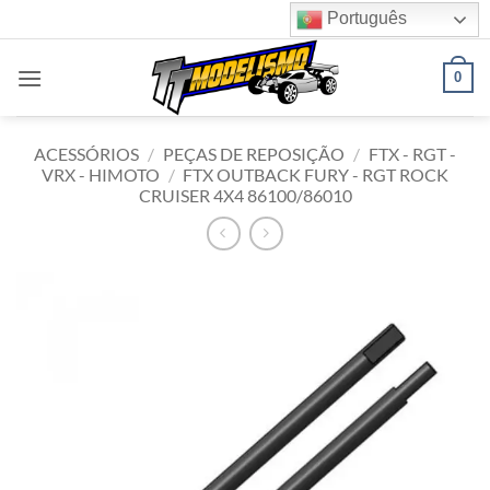
Skip
Português
to
content
0
ACESSÓRIOS
/
PEÇAS DE REPOSIÇÃO
/
FTX - RGT -
VRX - HIMOTO
/
FTX OUTBACK FURY - RGT ROCK
CRUISER 4X4 86100/86010