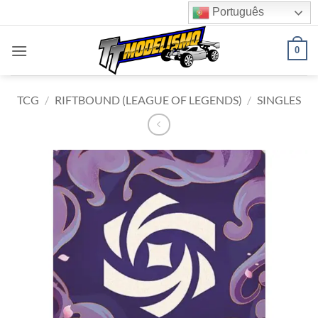
Skip
Português
to
content
0
TCG
/
RIFTBOUND (LEAGUE OF LEGENDS)
/
SINGLES