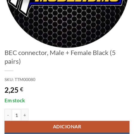
BEC connector, Male + Female Black (5
pairs)
SKU:
TTM00080
2,25
€
Em stock
Quantidade de BEC connector, Male + Female Black (5 pairs)
ADICIONAR