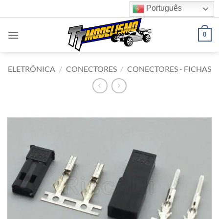
Skip
Português
to
content
0
ELETRÓNICA
/
CONECTORES
/
CONECTORES - FICHAS