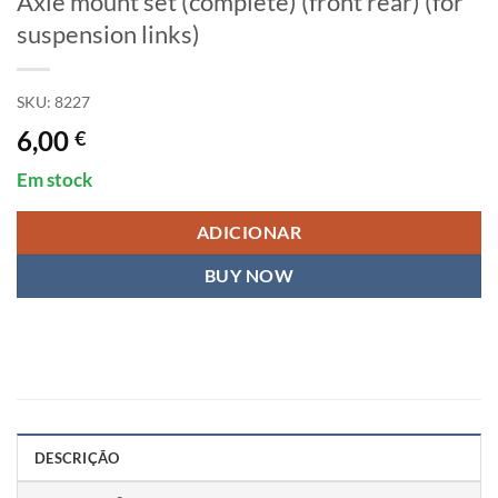
Axle mount set (complete) (front rear) (for
suspension links)
SKU:
8227
6,00
€
Em stock
ADICIONAR
BUY NOW
DESCRIÇÃO