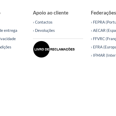
o
Apoio ao cliente
Federações
› Contactos
› FEPRA (Portu
de entrega
› Devoluções
› AECAR (Espa
rivacidade
› FFVRC (Fran
ndições
› EFRA (Europ
› IFMAR (Inter