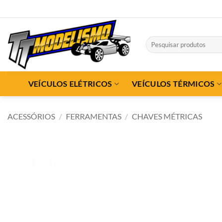
Skip
to
content
Pesquisar
por:
VEÍCULOS ELÉTRICOS
VEÍCULOS TÉRMICOS
ACESSÓRIOS
/
FERRAMENTAS
/
CHAVES MÉTRICAS