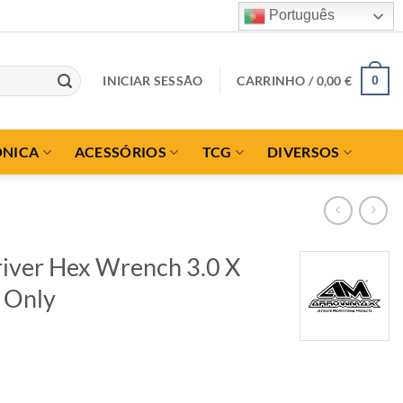
Português
INICIAR SESSÃO
CARRINHO /
0,00
€
0
ÓNICA
ACESSÓRIOS
TCG
DIVERSOS
iver Hex Wrench 3.0 X
 Only