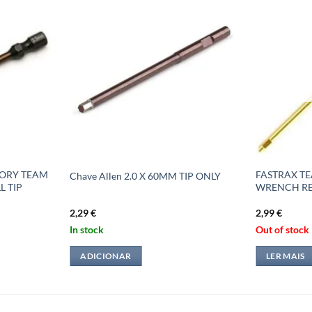
TORY TEAM
FASTRAX TE
Chave Allen 2.0 X 60MM TIP ONLY
 TIP
WRENCH RE
2,29
€
2,99
€
In stock
Out of stock
ADICIONAR
LER MAIS