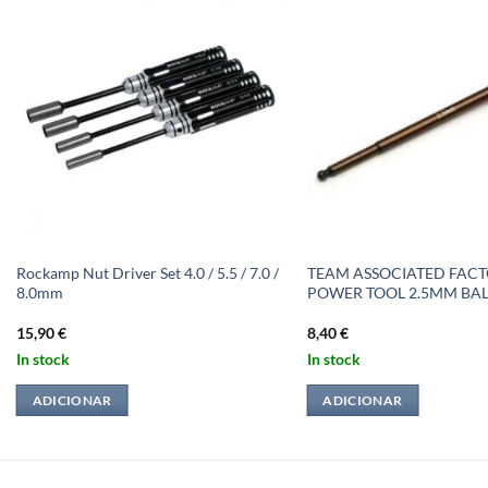
Rockamp Nut Driver Set 4.0 / 5.5 / 7.0 /
TEAM ASSOCIATED FAC
8.0mm
POWER TOOL 2.5MM BALL
15,90
€
8,40
€
In stock
In stock
ADICIONAR
ADICIONAR