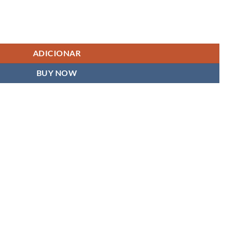
iver Hex Wrench 3.0 X 80MM Power Tip Only
ADICIONAR
BUY NOW