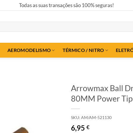
Todas as suas transações são 100% seguras!
AEROMODELISMO
TÉRMICO / NITRO
ELETR
Arrowmax Ball Dr
80MM Power Tip
SKU:
AM/AM-521130
6,95
€