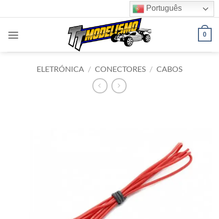
Skip
Português
to
content
0
ELETRÓNICA
/
CONECTORES
/
CABOS