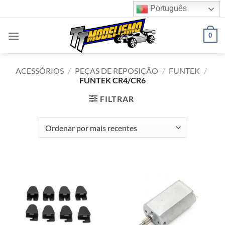
Skip
Português
to
content
0
ACESSÓRIOS
/
PEÇAS DE REPOSIÇÃO
/
FUNTEK
/
FUNTEK CR4/CR6
FILTRAR