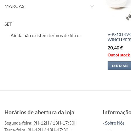
MARCAS
SET
V-PS1313,V
Ainda não existem termos de filtro.
WINCH SERV
20,40
€
Out of stock
LER MAIS
Horários de abertura da loja
Informaçã
Segunda-feira: 9H-12H / 13H-17:30H
› Sobre Nós
Terça-feira: 9H-12H / 13H-17:30H