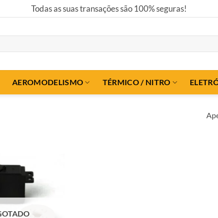
Todas as suas transações são 100% seguras!
AEROMODELISMO
TÉRMICO / NITRO
ELETR
Ape
GOTADO