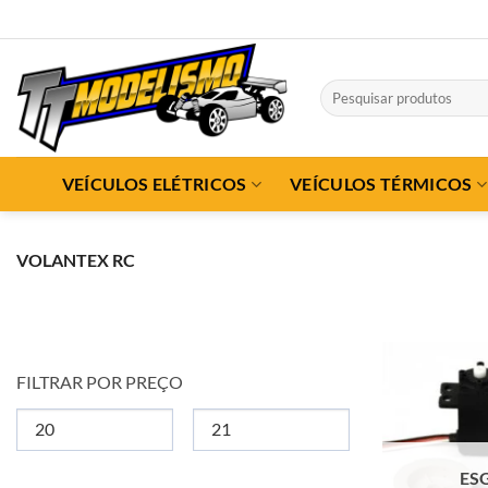
Skip
to
content
Pesquisar
por:
VEÍCULOS ELÉTRICOS
VEÍCULOS TÉRMICOS
VOLANTEX RC
FILTRAR POR PREÇO
ES