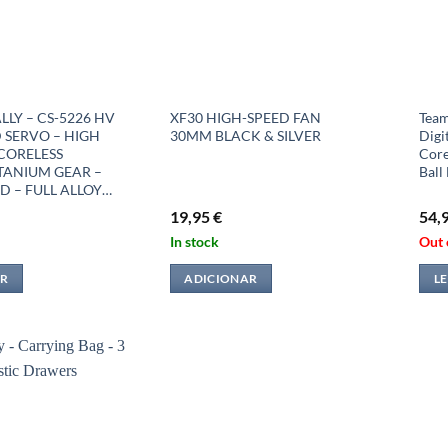
LY – CS-5226 HV
XF30 HIGH-SPEED FAN
Team
 SERVO – HIGH
30MM BLACK & SILVER
Digi
CORELESS
Core
TANIUM GEAR –
Ball
D – FULL ALLOY…
19,95
€
54,
In stock
Out 
R
ADICIONAR
LE