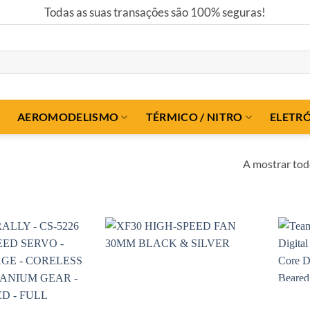
Todas as suas transações são 100% seguras!
AEROMODELISMO
TÉRMICO / NITRO
ELETR
A mostrar tod