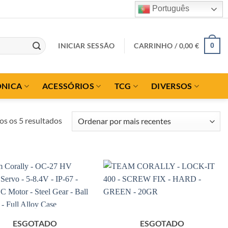
Português
INICIAR SESSÃO
CARRINHO /
0,00
€
0
ÓNICA
ACESSÓRIOS
TCG
DIVERSOS
Ordenado
os os 5 resultados
por
mais
recentes
ESGOTADO
ESGOTADO