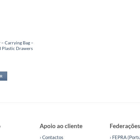
 – Carrying Bag –
 Plastic Drawers
R
o
Apoio ao cliente
Federações
› Contactos
› FEPRA (Portu