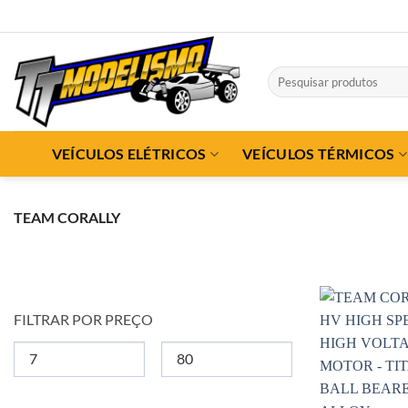
Skip
to
content
Pesquisar
por:
VEÍCULOS ELÉTRICOS
VEÍCULOS TÉRMICOS
TEAM CORALLY
FILTRAR POR PREÇO