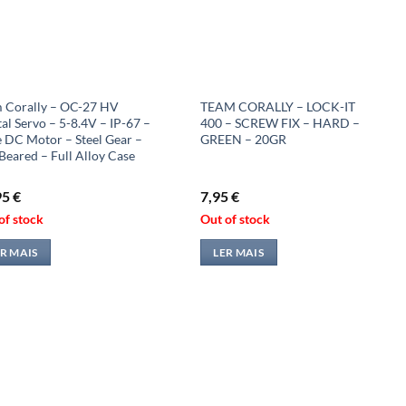
 Corally – OC-27 HV
TEAM CORALLY – LOCK-IT
tal Servo – 5-8.4V – IP-67 –
400 – SCREW FIX – HARD –
 DC Motor – Steel Gear –
GREEN – 20GR
 Beared – Full Alloy Case
95
€
7,95
€
of stock
Out of stock
R MAIS
LER MAIS