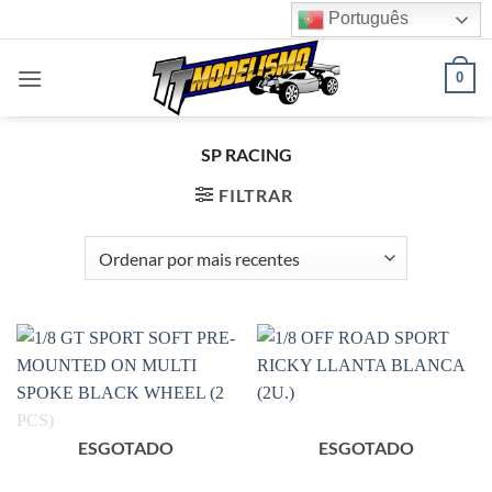
Skip
Português
to
content
0
SP RACING
FILTRAR
ESGOTADO
ESGOTADO