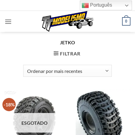
Skip
Português
to
content
0
JETKO
FILTRAR
-18%
ESGOTADO