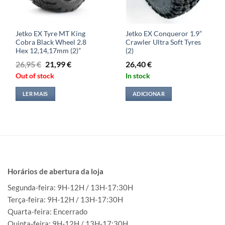
Jetko EX Tyre MT King
Jetko EX Conqueror 1.9”
Cobra Black Wheel 2.8
Crawler Ultra Soft Tyres
Hex 12,14,17mm (2)”
(2)
O
O
26,95
€
21,99
€
26,40
€
preço
preço
Out of stock
In stock
original
atual
era:
é:
LER MAIS
ADICIONAR
26,95 €.
21,99 €.
Horários de abertura da loja
Segunda-feira: 9H-12H / 13H-17:30H
Terça-feira: 9H-12H / 13H-17:30H
Quarta-feira: Encerrado
Quinta-feira: 9H-12H / 13H-17:30H