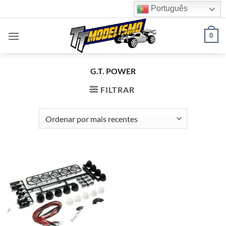
Skip
Português
to
content
0
G.T. POWER
FILTRAR