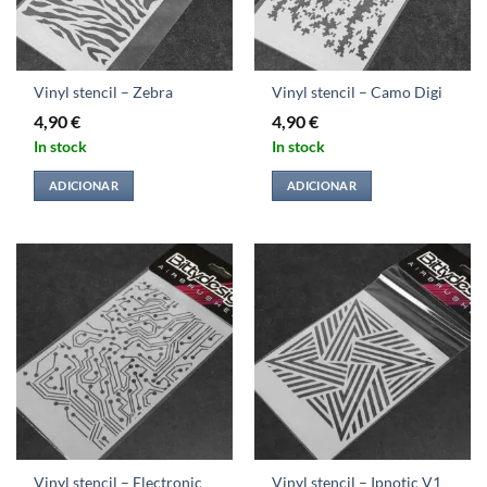
Vinyl stencil – Zebra
Vinyl stencil – Camo Digi
4,90
€
4,90
€
In stock
In stock
ADICIONAR
ADICIONAR
Vinyl stencil – Electronic
Vinyl stencil – Ipnotic V1