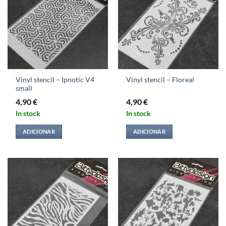
Vinyl stencil – Ipnotic V4
Vinyl stencil – Floreal
small
4,90
€
4,90
€
In stock
In stock
ADICIONAR
ADICIONAR