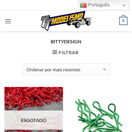
Skip
Português
to
content
0
BITTYDESIGN
FILTRAR
ESGOTADO