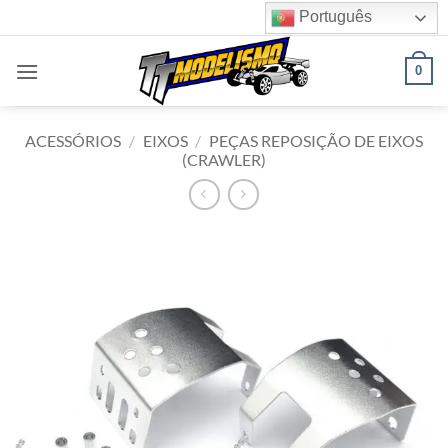
Skip
Português
to
content
0
ACESSÓRIOS
/
EIXOS
/
PEÇAS REPOSIÇÃO DE EIXOS
(CRAWLER)