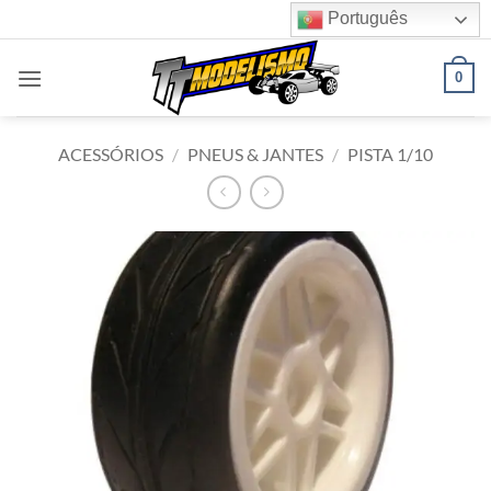
Skip
Português
to
content
0
ACESSÓRIOS
/
PNEUS & JANTES
/
PISTA 1/10