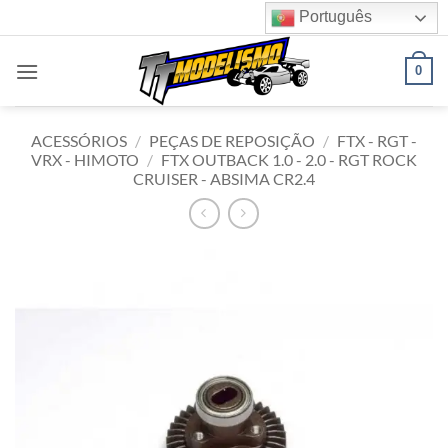
Skip
Português
to
content
0
ACESSÓRIOS
/
PEÇAS DE REPOSIÇÃO
/
FTX - RGT -
VRX - HIMOTO
/
FTX OUTBACK 1.0 - 2.0 - RGT ROCK
CRUISER - ABSIMA CR2.4