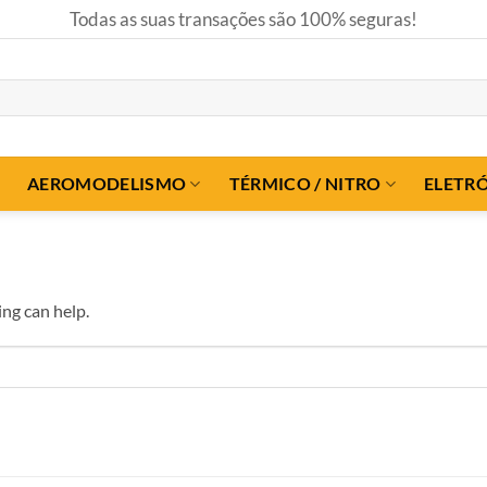
Todas as suas transações são 100% seguras!
AEROMODELISMO
TÉRMICO / NITRO
ELETR
ing can help.