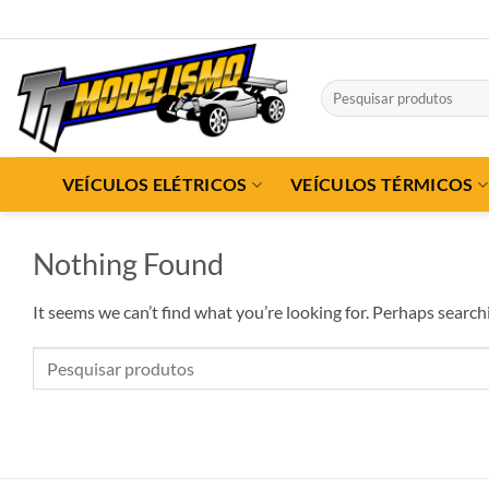
Skip
to
content
Pesquisar
por:
VEÍCULOS ELÉTRICOS
VEÍCULOS TÉRMICOS
Nothing Found
It seems we can’t find what you’re looking for. Perhaps search