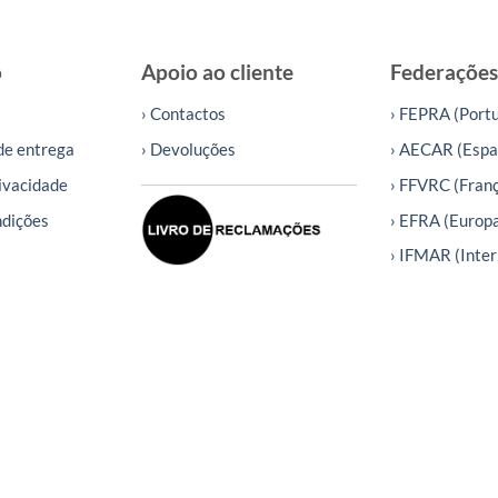
o
Apoio ao cliente
Federações
› Contactos
› FEPRA (Portu
de entrega
› Devoluções
› AECAR (Espa
rivacidade
› FFVRC (Fran
ndições
› EFRA (Europ
› IFMAR (Inter