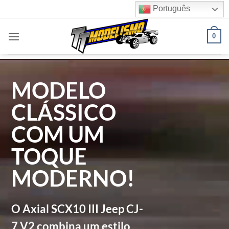
Skip
Português
to
content
0
MODELO
CLÁSSICO
COM UM
TOQUE
MODERNO!
O Axial SCX10 III Jeep CJ-
7 V2 combina um estilo