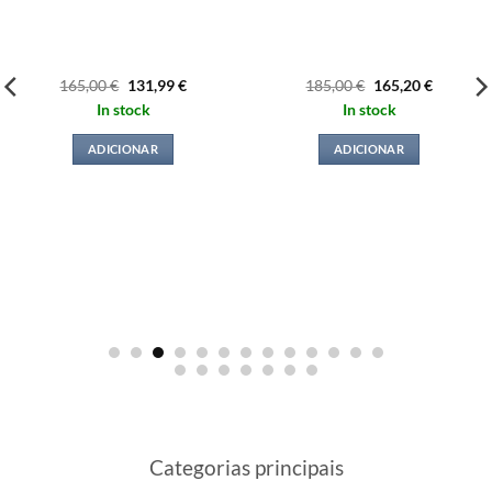
O
O
O
O
165,00
€
131,99
€
185,00
€
165,20
€
preço
preço
preço
preço
In stock
In stock
original
atual
original
atual
era:
é:
era:
é:
165,00 €.
131,99 €.
185,00 €.
165,20 €
ADICIONAR
ADICIONAR
Categorias principais