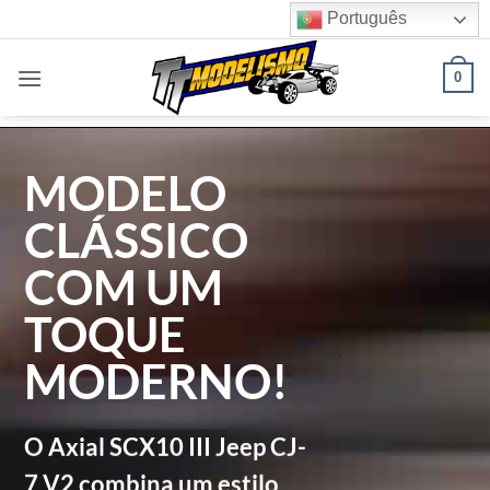
Skip
Português
to
content
0
MODELO
CLÁSSICO
COM UM
TOQUE
MODERNO!
O Axial SCX10 III Jeep CJ-
7 V2 combina um estilo