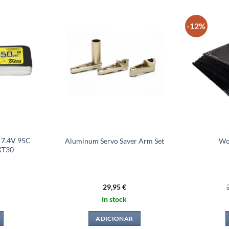
-12%
 7.4V 95C
Aluminum Servo Saver Arm Set
Wo
 XT30
29,95
€
In stock
ADICIONAR