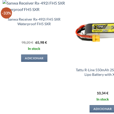
-33%
Sanwa Receiver Rx-492i FH5 SXR
Waterproof FH5 SXR
O
O
98,20
€
65,98
€
preço
preço
In stock
original
atual
era:
é:
98,20 €.
65,98 €.
ADICIONAR
Tattu R-Line 550mAh 2S
Lipo Battery with
10,34
€
In stock
ADICIONAR