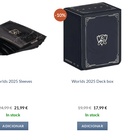
-10%
rlds 2025 Sleeves
Worlds 2025 Deck box
O
O
O
O
24,99
€
21,99
€
19,99
€
17,99
€
preço
preço
preço
preço
In stock
In stock
original
atual
original
atual
era:
é:
era:
é:
24,99 €.
21,99 €.
19,99 €.
17,99 €.
ADICIONAR
ADICIONAR