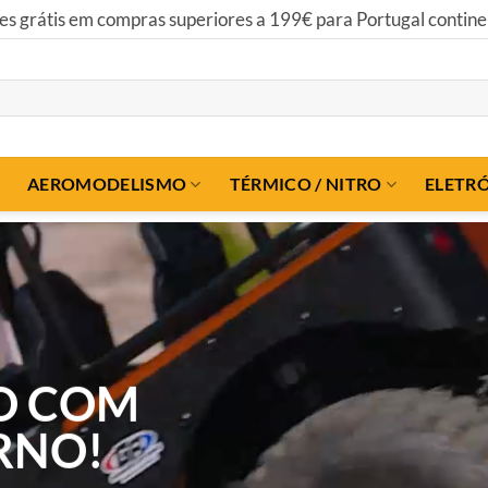
Todas as suas transações são 100% seguras!
AEROMODELISMO
TÉRMICO / NITRO
ELETR
O COM
RNO!